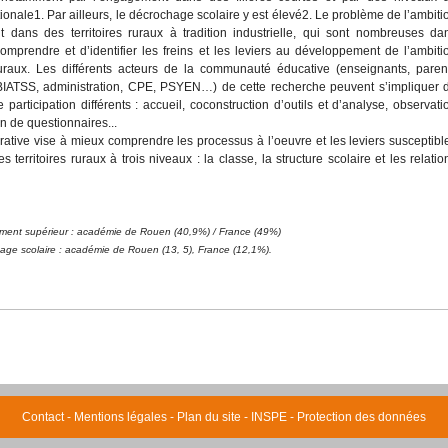
ionale1. Par ailleurs, le décrochage scolaire y est élevé2. Le problème de l’ambiti
t dans des territoires ruraux à tradition industrielle, qui sont nombreuses da
comprendre et d’identifier les freins et les leviers au développement de l’ambiti
ruraux. Les différents acteurs de la communauté éducative (enseignants, paren
 BIATSS, administration, CPE, PSYEN…) de cette recherche peuvent s’impliquer 
participation différents : accueil, coconstruction d’outils et d’analyse, observati
n de questionnaires...
rative vise à mieux comprendre les processus à l’oeuvre et les leviers susceptibl
 territoires ruraux à trois niveaux : la classe, la structure scolaire et les relatio
nement supérieur : académie de Rouen (40,9%) / France (49%)
hage scolaire : académie de Rouen (13, 5), France (12,1%).
Contact
-
Mentions légales
-
Plan du site - INSPE
-
Protection des données