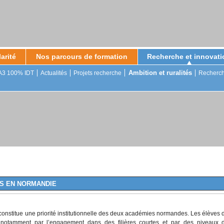
arité
Nos parcours de formation
Recherche et innovati
Ambition et ruralités
A3 100% IDT
Actualités
Projets recherche
Recherch
Présentation de la Licence LPE et des
Recherche
Masters M2E et MEEF
Structuration de la recherche
M2E Professeur des écoles
PIA3 100% IDT
M2E Professeur en collège / lycée
Actualités
M2E Conseiller Principal d'Education
ement
Projets recherche
MEEF Pratiques et Ingénierie de la
Ambition et ruralités
Formation
Recherches collaboratives
Communauté des chercheurs en
éducation
ÉS EN NORMANDIE
constitue une priorité institutionnelle des deux académies normandes. Les élèves 
 notamment par l’engagement dans des filières courtes et par des niveaux 