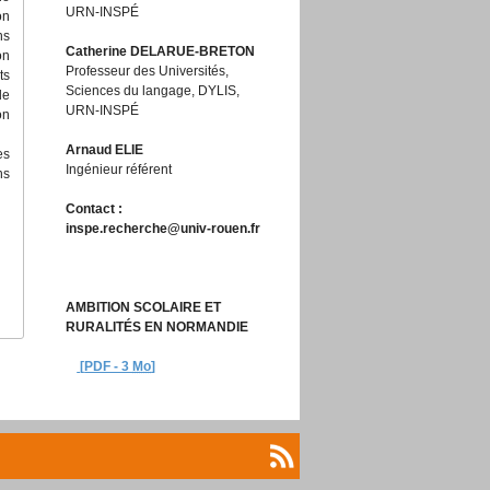
URN-INSPÉ
on
ns
Catherine DELARUE-BRETON
on
Professeur des Universités,
ts
Sciences du langage, DYLIS,
de
URN-INSPÉ
on
Arnaud ELIE
es
Ingénieur référent
ns
Contact :
inspe.recherche@univ-rouen.fr
AMBITION SCOLAIRE ET
RURALITÉS EN NORMANDIE
[
PDF - 3
Mo
]