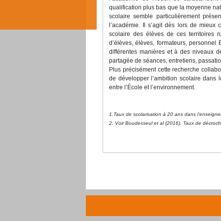
qualification plus bas que la moyenne nat
scolaire semble particulièrement présen
l’académie. Il s’agit dès lors de mieux 
scolaire des élèves de ces territoires 
d’élèves, élèves, formateurs, personnel
différentes manières et à des niveaux de 
partagée de séances, entretiens, passatio
Plus précisément cette recherche collabo
de développer l’ambition scolaire dans les
entre l’École et l’environnement.
1.Taux de scolarisation à 20 ans dans l’enseig
2. Voir Boudesseul et al (2016). Taux de décroc