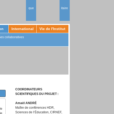
on
International
Vie de l'Institut
es collaboratives
Accueil international
Les équipes
Partir en mobilité
Les services de l'Inspé
Formation
Les instances
"Enseigner en
La vie culturelle
français à l'étranger"
- CAPEFE
Les stages à
l'international
Etudiants étrangers
COORDINATEURS
SCIENTIFIQUES DU PROJET :
Amaël ANDRÉ
Maître de conférences HDR,
de
Sciences de l’Éducation, CIRNEF,
de